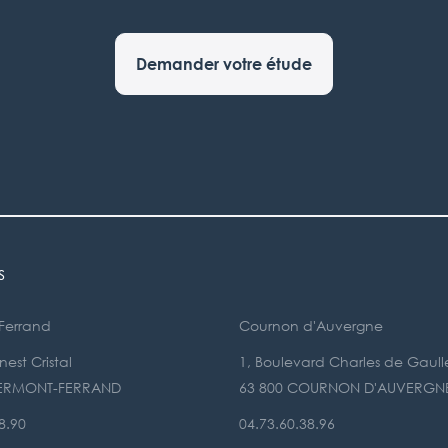
Demander votre étude
s
Ferrand
Cournon d'Auvergne
est Cristal
1, Boulevard Charles de Gaull
LERMONT-FERRAND
63 800 COURNON D'AUVERGN
8.90
04.73.60.38.96