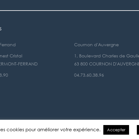
s
Ferrand
Cournon d'Auvergne
est Cristal
1, Boulevard Charles de Gaull
LERMONT-FERRAND
63 800 COURNON D'AUVERGN
8.90
04.73.60.38.96
e des cookies pour améliorer votre expérience.
Accepter