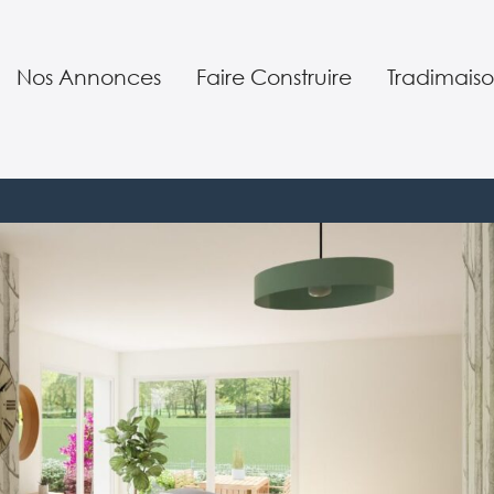
Nos Annonces
Faire Construire
Tradimaiso
Nos terrains constructibles
Nos réalisations
Qui somme
jet
Nos maisons neuves
Nos conseils
Nos servic
Votre projet en 7 étapes
Nos garant
Maison Positivix
Notre SAV
Investir
Notre équ
RE 2020 : la nouvelle règlementa
Parrainag
Nos agenc
Offre d’em