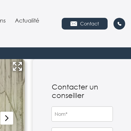
ns
Actualité
Contact
s nous
es
ies
ipe
Contacter un
tion environnementale
e
conseiller
es
ploi