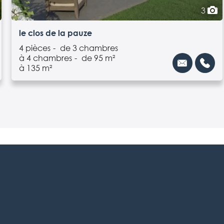
3
le clos de la pauze
4 pièces
de 3 chambres
à 4 chambres
de 95 m²
à 135 m²