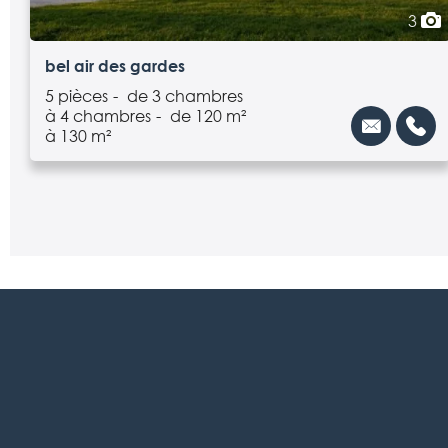
3
bel air des gardes
5 pièces
de 3 chambres
à 4 chambres
de 120 m²
à 130 m²