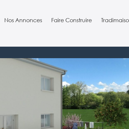
Nos Annonces
Faire Construire
Tradimaiso
Nos terrains constructibles
Nos réalisations
Qui somme
jet
Nos maisons neuves
Nos conseils
Nos servic
Votre projet en 7 étapes
Nos garant
Maison Positivix
Notre SAV
Investir
Notre équ
RE 2020 : la nouvelle règlementa
Parrainag
Nos agenc
Offre d’em