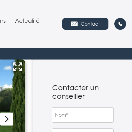
ns
Actualité
Contact
s nous
es
ies
ipe
Contacter un
tion environnementale
e
conseiller
es
ploi