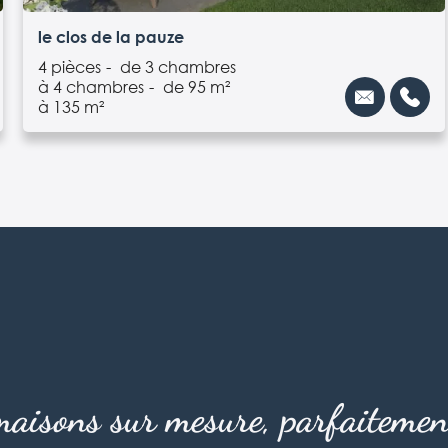
le clos de la pauze
4 pièces
de 3 chambres
à 4 chambres
de 95 m²
à 135 m²
aisons sur mesure, parfaitemen