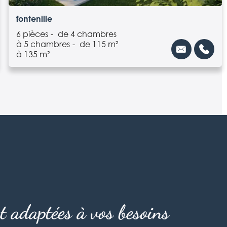
fontenille
6 pièces
de 4 chambres
à 5 chambres
de 115 m²
à 135 m²
t adaptées à vos besoins