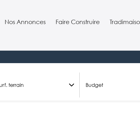
Nos Annonces
Faire Construire
Tradimaiso
Nos terrains constructibles
Nos réalisations
Qui somme
jet
Nos maisons neuves
Nos conseils
Nos servic
Votre projet en 7 étapes
Nos garant
Maison Positivix
Notre SAV
Budget
urf. terrain
Budget
Investir
Notre équ
m²
RE 2020 : la nouvelle règlementa
Parrainag
Nos agenc
Offre d’em