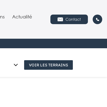
ns
Actualité
Contact
s nous
es
ies
VOIR LES TERRAINS
ipe
€
tion environnementale
e
es
ploi