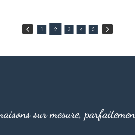
1
2
3
4
5
aisons sur mesure, parfaitemen