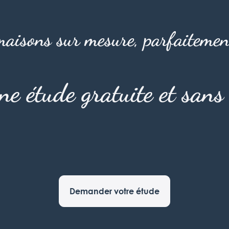
aisons sur mesure, parfaitemen
une étude gratuite et san
Demander votre étude