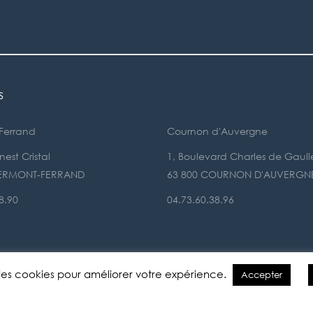
s
Ferrand
Cournon d'Auvergne
est Cristal
1, Boulevard Charles de Gaull
LERMONT-FERRAND
63 800 COURNON D'AUVERGN
8.90
04.73.60.38.96
e des cookies pour améliorer votre expérience.
Accepter