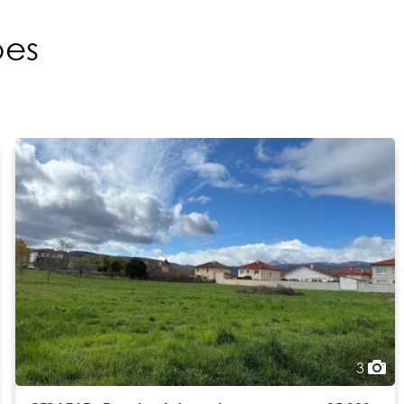
pes
3