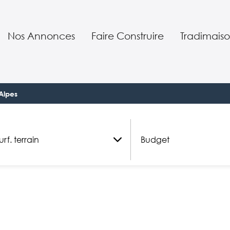
Nos Annonces
Faire Construire
Tradimaiso
Nos terrains constructibles
Nos réalisations
Qui somme
jet
Nos maisons neuves
Nos conseils
Nos servic
Alpes
Votre projet en 7 étapes
Nos garant
Maison Positivix
Notre SAV
Budget
urf. terrain
Budget
Investir
Notre équ
m²
RE 2020 : la nouvelle règlementa
Parrainag
Nos agenc
Offre d’em