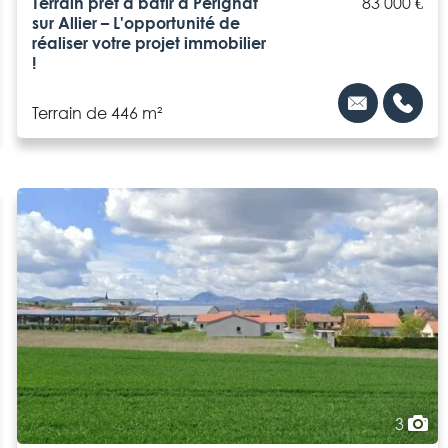
Terrain prêt à bâtir à Pérignat
83 000 €
sur Allier – L'opportunité de
réaliser votre projet immobilier
!
Terrain de 446 m²
3