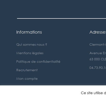
Informations
Adresse
Qui sommes nous ?
Clermont-
Mentions légales
Avenue Ern
63 000 C
Politique de confidentialité
04.73.90.1
Recrutement
Mon compte
Nous contacter
Ce site utilis