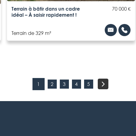
Terrain à bâtir dans un cadre
70 000 €
idéal – À saisir rapidement !
Terrain de 329 m²
1
2
3
4
5