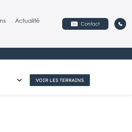
ns
Actualité
Contact
s nous
es
ies
VOIR LES TERRAINS
ipe
€
tion environnementale
e
es
ploi